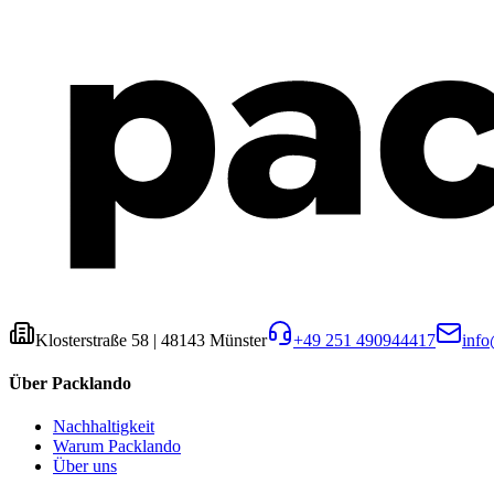
Klosterstraße 58
|
48143
Münster
+49 251 490944417
inf
Über Packlando
Nachhaltigkeit
Warum Packlando
Über uns