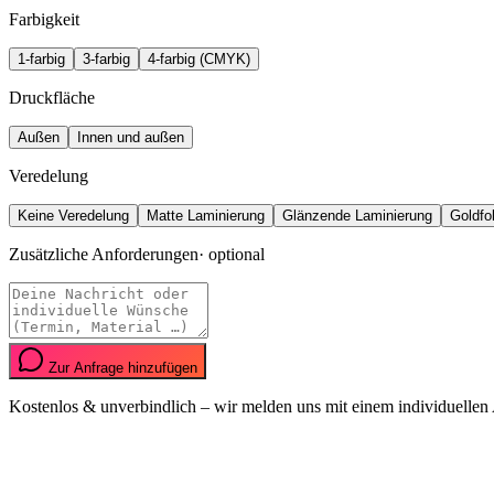
Farbigkeit
1-farbig
3-farbig
4-farbig (CMYK)
Druckfläche
Außen
Innen und außen
Veredelung
Keine Veredelung
Matte Laminierung
Glänzende Laminierung
Goldfol
Zusätzliche Anforderungen
·
optional
Zur Anfrage hinzufügen
Kostenlos & unverbindlich – wir melden uns mit einem individuellen