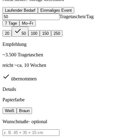
Laufender Bedarf
Einmaliges Event
Tragetaschen
/Tag
7 Tage
Mo–Fr
20
50
100
150
250
Empfehlung
~
3.500
Tragetaschen
reicht ~ca. 10 Wochen
übernommen
Details
Papierfarbe
Weiß
Braun
Wunschmaße
·
optional