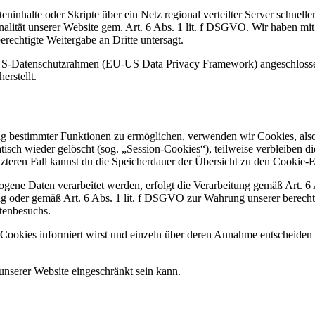
ninhalte oder Skripte über ein Netz regional verteilter Server schnelle
ionalität unserer Website gem. Art. 6 Abs. 1 lit. f DSGVO. Wir haben mi
erechtigte Weitergabe an Dritte untersagt.
US-Datenschutzrahmen (EU-US Data Privacy Framework) angeschlossen
rstellt.
ng bestimmter Funktionen zu ermöglichen, verwenden wir Cookies, also
isch wieder gelöscht (sog. „Session-Cookies“), teilweise verbleiben d
letzteren Fall kannst du die Speicherdauer der Übersicht zu den Cooki
ogene Daten verarbeitet werden, erfolgt die Verarbeitung gemäß Art. 
ng oder gemäß Art. 6 Abs. 1 lit. f DSGVO zur Wahrung unserer berechti
tenbesuchs.
 Cookies informiert wirst und einzeln über deren Annahme entscheiden
unserer Website eingeschränkt sein kann.