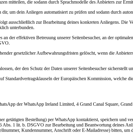
enzen mitteilen, die sodann durch Sprachmodelle des Anbieters zur Ermi
n dir, um dein Anliegen automatisiert zu prüfen und sodann durch aut
lgt ausschließlich zur Bearbeitung deines konkreten Anliegens. Die 
klich unterbunden.
ses an der effektiven Betreuung unserer Seitenbesucher, an der optima
SGVO.
nder gesetzlicher Aufbewahrungsfristen gelöscht, wenn die Anbieters
ossen, der den Schutz der Daten unserer Seitenbesucher sicherstellt un
auf Standardvertragsklauseln der Europäischen Kommission, welche die
WhatsApp der WhatsApp Ireland Limited, 4 Grand Canal Square, Grand Ca
einer getätigten Bestellung) per WhatsApp kontaktierst, speichern un
. 6 Abs. 1 lit. b. DSGVO zur Bearbeitung und Beantwortung deines Anl
tellnummer, Kundennummer, Anschrift oder E-Mailadresse) bitten, um