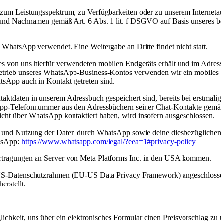
um Leistungsspektrum, zu Verfügbarkeiten oder zu unserem Internetau
und Nachnamen gemäß Art. 6 Abs. 1 lit. f DSGVO auf Basis unseres bere
WhatsApp verwendet. Eine Weitergabe an Dritte findet nicht statt.
es von uns hierfür verwendeten mobilen Endgeräts erhält und im Adre
Betrieb unseres WhatsApp-Business-Kontos verwenden wir ein mobiles 
tsApp auch in Kontakt getreten sind.
taktdaten in unserem Adressbuch gespeichert sind, bereits bei erstmal
-Telefonnummer aus den Adressbüchern seiner Chat-Kontakte gemäß A
cht über WhatsApp kontaktiert haben, wird insofern ausgeschlossen.
und Nutzung der Daten durch WhatsApp sowie deine diesbezüglichen 
atsApp:
https://www.whatsapp.com
/legal
/?eea=1#privacy-policy
rtragungen an Server von Meta Platforms Inc. in den USA kommen.
US-Datenschutzrahmen (EU-US Data Privacy Framework) angeschlossen
rstellt.
lichkeit, uns über ein elektronisches Formular einen Preisvorschlag zu