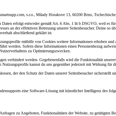
 smartsupp.com, s.r.o., Milady Horakove 13, 60200 Brno, Tschechisch
Daten erfolgt entweder gemäß Art. 6 Abs. 1 lit b DSGVO, weil es für 
resses an der effektiven Betreuung unserer Seitenbesucher. Deine so ü
erhalt abschließend geklärt ist.
ngsprofile mithilfe von Cookies weitere Informationen erhoben und au
ührt werden. Sofern diese Informationen einen Personenbezug aufweise
es Nutzerverhaltens zu Optimierungszwecken.
n verhindert werden. Gegebenenfalls wird die Funktionalität unserer 
 Nutzungsprofils kannst du uns gegenüber jederzeit mit Wirkung für d
ossen, der den Schutz der Daten unserer Seitenbesucher sicherstellt un
densupports eine Software-Lösung mit künstlicher Intelligenz des folg
Anfragen zu Angeboten, Funktionalitäten der Website, zu getätigten Be