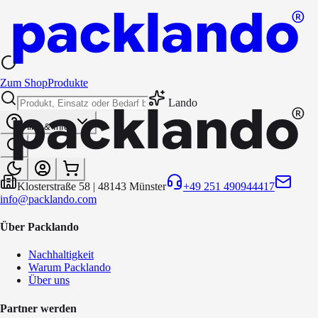
Zum Shop
Produkte
Lando
Hilfe & Infos
Klosterstraße 58
|
48143
Münster
+49 251 490944417
info@packlando.com
Über Packlando
Nachhaltigkeit
Warum Packlando
Über uns
Partner werden