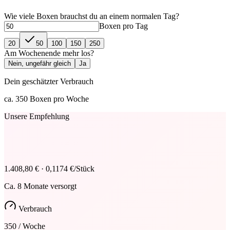
Wie viele
Boxen
brauchst du an einem normalen Tag?
Boxen
pro Tag
20
50
100
150
250
Am Wochenende mehr los?
Nein, ungefähr gleich
Ja
Dein geschätzter Verbrauch
ca.
350
Boxen
pro Woche
Unsere Empfehlung
1.408,80 €
·
0,1174 €
/Stück
Ca.
8 Monate
versorgt
Verbrauch
350
/ Woche