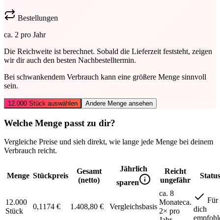
Bestellungen
ca.
2
pro Jahr
Die Reichweite ist berechnet.
Sobald die Lieferzeit feststeht, zeigen
wir dir auch den besten Nachbestelltermin.
Bei schwankendem Verbrauch kann eine größere Menge sinnvoll
sein.
12.000
Stück auswählen
Andere Menge ansehen
Welche Menge passt zu dir?
Vergleiche Preise und sieh direkt, wie lange jede Menge bei deinem
Verbrauch reicht.
Jährlich
Gesamt
Reicht
Menge
Stückpreis
Statu
(netto)
ungefähr
sparen
ca. 8
Für
12.000
Monate
ca.
0,1174 €
1.408,80 €
Vergleichsbasis
dich
Stück
2
× pro
empfohl
Jahr