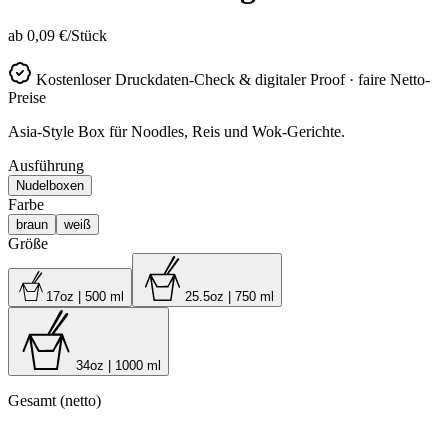
ab
0,09 €
/Stück
Kostenloser Druckdaten-Check & digitaler Proof · faire Netto-
Preise
Asia-Style Box für Noodles, Reis und Wok-Gerichte.
Ausführung
Nudelboxen
Farbe
braun
weiß
Größe
17oz | 500 ml
25.5oz | 750 ml
34oz | 1000 ml
Gesamt (netto)