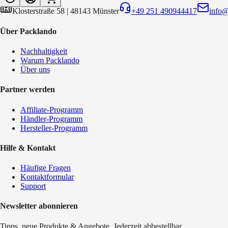
Klosterstraße 58
|
48143
Münster
+49 251 490944417
info
Über Packlando
Nachhaltigkeit
Warum Packlando
Über uns
Partner werden
Affiliate-Programm
Händler-Programm
Hersteller-Programm
Hilfe & Kontakt
Häufige Fragen
Kontaktformular
Support
Newsletter abonnieren
Tipps, neue Produkte & Angebote. Jederzeit abbestellbar.